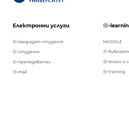
Електронни услуги
ⓔ-learni
ⓔ-кандидат-студент
MOODLE
ⓔ-библиот
ⓔ-студент
ⓔ-книги и 
ⓔ-преподавател
ⓔ-training
ⓔ-mail