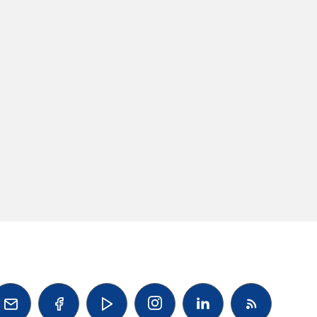



