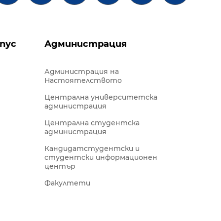
пус
Администрация
Администрация на
Настоятелството
Централна университетска
администрация
Централна студентска
администрация
Кандидатстудентски и
студентски информационен
център
Факултети