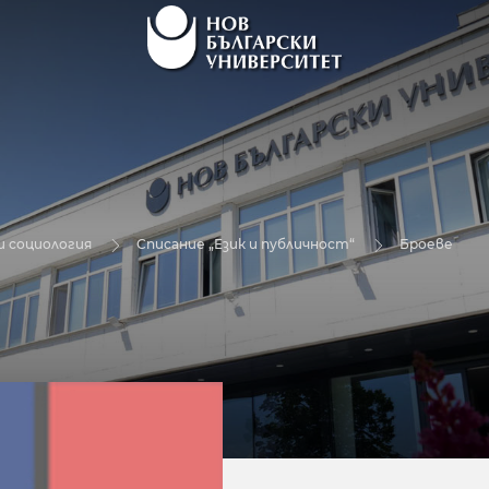
и социология
Списание „Език и публичност“
Броеве