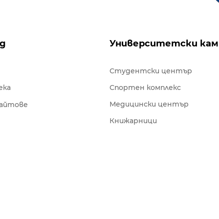
ng
Университетски кам
Студентски център
ека
Спортен комплекс
Медицински център
сайтове
Книжарници