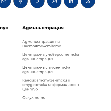




пус
Администрация
Администрация на
Настоятелството
Централна университетска
администрация
Централна студентска
администрация
Кандидатстудентски и
студентски информационен
център
Факултети