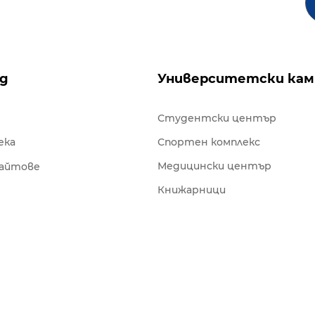
ng
Университетски кам
Студентски център
ека
Спортен комплекс
Медицински център
сайтове
Книжарници