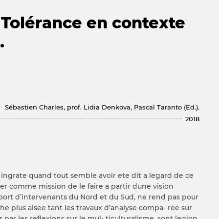
 Tolérance en contexte
.
Sébastien Charles, prof. Lidia Denkova, Pascal Taranto (Ed.).
2018
 ingrate quand tout semble avoir ete dit a legard de ce
gner comme mission de le faire a partir dune vision
- port d’intervenants du Nord et du Sud, ne rend pas pour
che plus aisee tant les travaux d’analyse compa- ree sur
r par les reflexions sur le mul- ticulturalisme, sont legion.