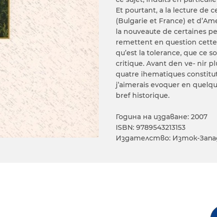
Et pourtant, a la lecture de 
(Bulgarie et France) et d’Am
la nouveaute de certaines per
remettent en question cette 
qu’est la tolerance, que ce s
critique. Avant den ve- nir 
quatre ihematiques constitutiv
j’aimerais evoquer en quelqu
bref historique.
Година на издаване: 2007
ISBN: 9789543213153
Издателство: Изток-Запа