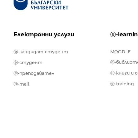
Електронни услуги
ⓔ-learni
ⓔ-кандидат-студент
MOODLE
ⓔ-библиот
ⓔ-студент
ⓔ-книги и 
ⓔ-преподавател
ⓔ-training
ⓔ-mail