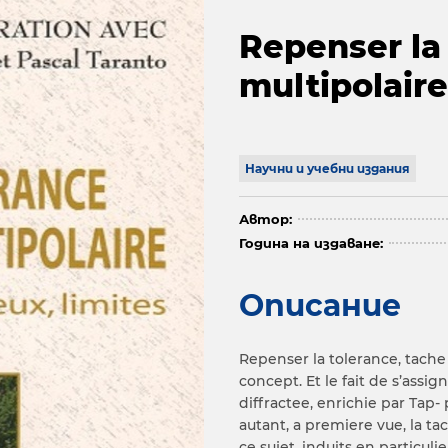
Repenser la
multipolaire
Научни и учебни издания
Автор:
Година на издаване:
Описание
Repenser la tolerance, tache
concept. Et le fait de s’assi
diffractee, enrichie par Tap
autant, a premiere vue, la ta
ce sujet, induits en particulie