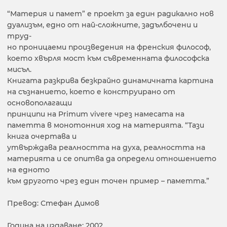
“Материя и памет” е проект за един радикално нов
дуализъм, едно от най-сложните, задълбочени и
труд-
но проницаеми произведения на френския философ,
което хвърля мост към съвременната философска
мисъл.
Книгата разкрива безкрайно динамичната картина
на съзнанието, което е конструирано от
основополагащи
принципи на Primum vivere чрез намесата на
паметта в монотонния ход на материята. “Тази
книга очертава и
утвърждава реалността на духа, реалността на
материята и се опитва да определи отношението
на едното
към другото чрез един точен пример – паметта.”
Превод: Стефан Димов
Година на издаване: 2002