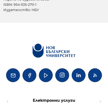
ISBN: 954-535-270-1
Издателство: НБУ




Електронни услуги