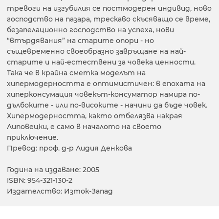
тревоги на изгубилия се постмодерен индивид, ново
господство на пазара, трескаво скъсяващо се време,
безапелационно господство на успеха, нови
“втърдявания” на старите опори - но
същевременно своеобразно завръщане на най-
старите и най-естествени за човека ценности.
Така че в крайна сметка моделът на
хипермодерността е оптимистичен: в епохата на
хиперконсумация човекът-консуматор намира по-
дълбоките - или по-високите - начини да бъде човек.
Хипермодерността, както отбелязва накрая
Липовецки, е само в началото на своето
приключение.
Превод: проф. д-р Лидия Денкова
Година на издаване: 2005
ISBN: 954-321-130-2
Издателство: Изток-Запад