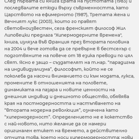
След първата си книга Ерата на пустотата (1983) и
последвалите етюди върху съврменността, като
Царството на ефимерното (1987), Третата жена и
Вечният лукс (2003), които го правят
световноизвестен, сега френският философ Жил
Липовецки предлага "Хипермодерните времена",
книга, излязла във Франция през втората половина
на 2004 и вече готова да се превърне в бестселър с
подготвяните на повече от 18 езика преводи по цял
свят. Ясно е защо – създателят на т.нар. “парадигма
на индивидуализма”, философът, който не се
поколеба да насочи вниманието си към модата, лукса,
промените в отношенията на половете,
динамиката на пазара и новите ценности на
днешния индивид и днешното общество, обявява
края на постмодерността и настъпването на
“втората модерна революция”, означена като
“хипермодерност”. Определението не е кокетство
с най-новото, нито желание да се намери
оригинален етикет на времето, а действително
отчита това, което носи хипермодерността: нови