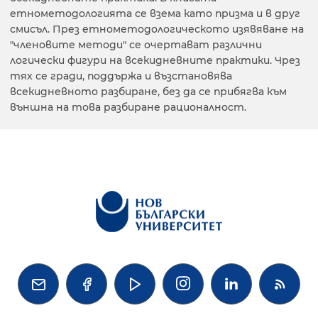
етнометодологията се взема като призма и в друг
смисъл. През етнометодологическото изявяване на
"членовите методи" се очертават различни
логически фигури на всекидневните практики. Чрез
тях се гради, поддържа и възстановява
всекидневното разбиране, без да се прибягва към
външна на това разбиране рационалност.



