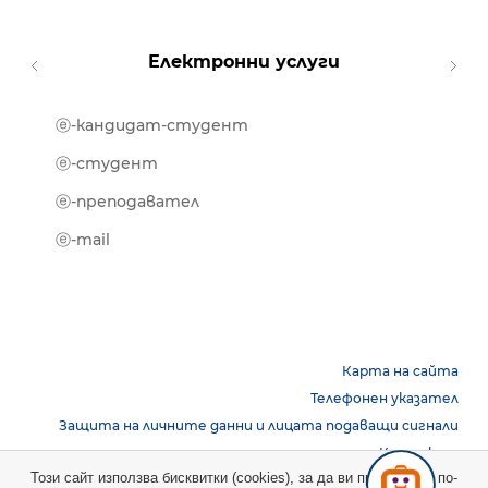
Електронни услуги
ⓔ-кандидат-студент
MOOD
ⓔ-биб
ⓔ-студент
ⓔ-кни
ⓔ-преподавател
ⓔ-trai
ⓔ-mail
Карта на сайта
Телефонен указател
Защита на личните данни и лицата подаващи сигнали
Контакти
Този сайт използва бисквитки (cookies), за да ви предостави по-