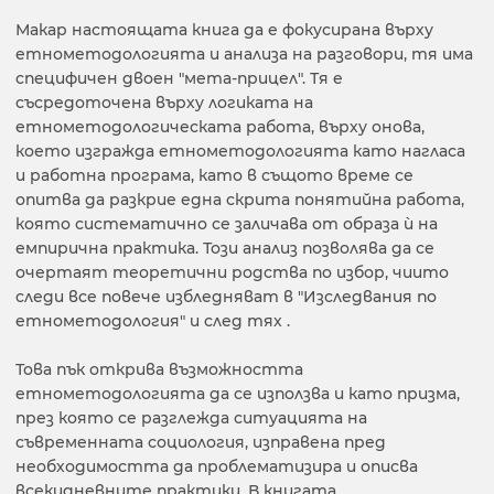
Макар настоящата книга да е фокусирана върху
етнометодологията и анализа на разговори, тя има
специфичен двоен "мета-прицел". Тя е
съсредоточена върху логиката на
етнометодологическата работа, върху онова,
което изгражда етнометодологията като нагласа
и работна програма, като в същото време се
опитва да разкрие една скрита понятийна работа,
която систематично се заличава от образа ѝ на
емпирична практика. Този анализ позволява да се
очертаят теоретични родства по избор, чиито
следи все повече избледняват в "Изследвания по
етнометодология" и след тях .
Това пък открива възможността
етнометодологията да се използва и като призма,
през която се разглежда ситуацията на
съвременната социология, изправена пред
необходимостта да проблематизира и описва
всекидневните практики. В книгата