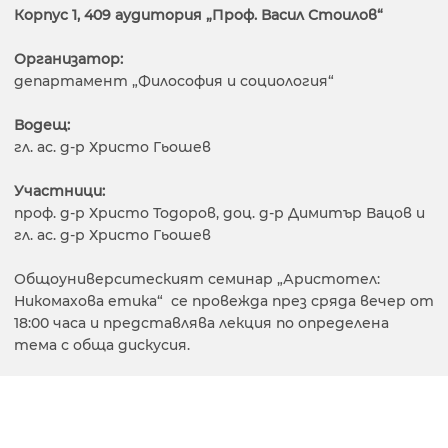
Корпус 1, 409 аудитория „Проф. Васил Стоилов“
Организатор:
департамент „Философия и социология“
Водещ:
гл. ас. д-р Христо Гьошев
Участници:
проф. д-р Христо Тодоров, доц. д-р Димитър Вацов и
гл. ас. д-р Христо Гьошев
Общоуниверситеският семинар „Аристотел:
Никомахова етика“ се провежда през сряда вечер от
18:00 часа и представлява лекция по определена
тема с обща дискусия.