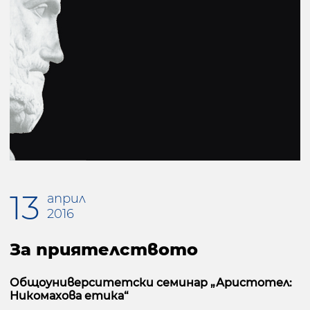
13
април
2016
За приятелството
Общоуниверситетски семинар „Аристотел:
Никомахова етика“