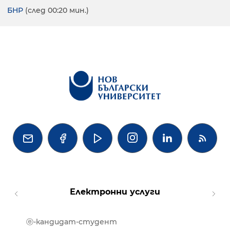
БНР
(след 00:20 мин.)




Електронни услуги
ⓔ-кандидат-студент
MOOD