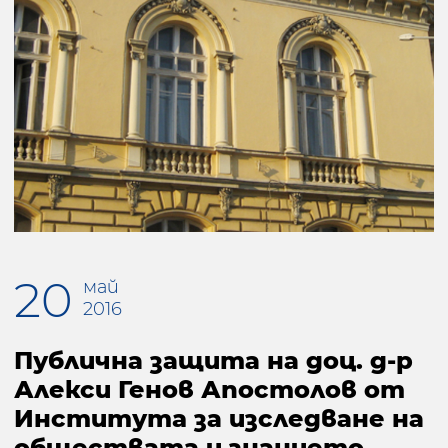
20
май
2016
Публична защита на доц. д-р
Алекси Генов Апостолов от
Институтa за изследване на
обществата и знанието