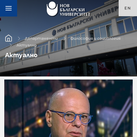
EN
Департаменти
Философия и социология
Актуално
Актуално