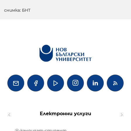
снимка: БНТ




Електронни услуги
ⓔ-кандидат-студент
MOOD