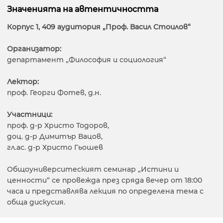
Значенията на автентичността
Корпус 1, 409 аудитория „Проф. Васил Стоилов“
Организатор:
департамент „Философия и социология“
Лектор:
проф. Георги Фотев, д.н.
Участници:
проф. д-р Христо Тодоров,
доц. д-р Димитър Вацов,
гл.ас. д-р Христо Гьошев
Общоуниверситеският семинар „Истини и
ценности“ се провежда през сряда вечер от 18:00
часа и представлява лекция по определена тема с
обща дискусия.