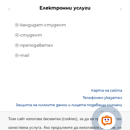
Електронни услуги
ⓔ-кандидат-студент
MOOD
ⓔ-биб
ⓔ-студент
ⓔ-кни
ⓔ-преподавател
ⓔ-trai
ⓔ-mail
Карта на сайта
Телефонен указател
Защита на личните данни и лицата подаващи сигнали
Контакти
Този сайт използва бисквитки (cookies), за да ви предостави по-
качествена услуга. Ако продължите да използвате сайта ни, се
Copyright © 2026 НБУ. Всички права запазени.