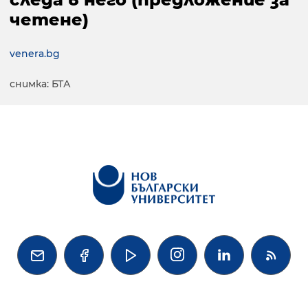
четене)
venera.bg
снимка: БТА



