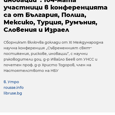
участници в конференцията
са от България, Полша,
Мексико, Турция, Румъния,
Словения и Израел
Сборникът включва доклади от ХІ Международна
научна конференция „Съвременният свят ̶
постижения, рискове, иновации“, с научни
ръководители доц. д-р Ивайло Беев от УНСС и
почетен проф. д-р Христо Тодоров, член на
Настоятелството на НБУ
в. Утро
rousse.info
libruse.bg