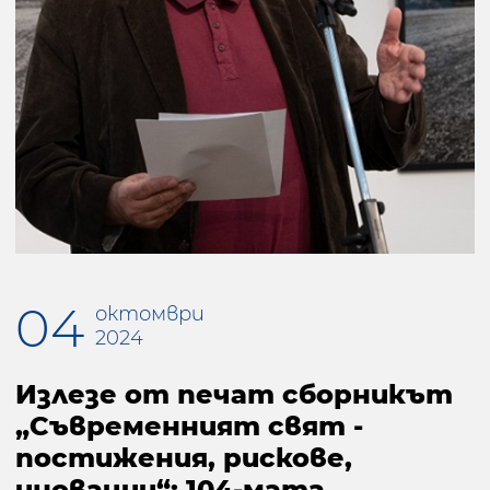
04
октомври
2024
Излезе от печат сборникът
„Съвременният свят -
постижения, рискове,
иновации“: 104-мата