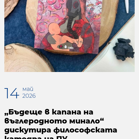
14
май
2026
„Бъдеще в капана на
въглеродното минало“
дискутира философската
катедра на ПУ