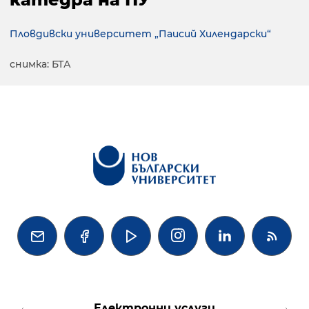
Пловдивски университет „Паисий Хилендарски“
снимка: БТА




Електронни услуги