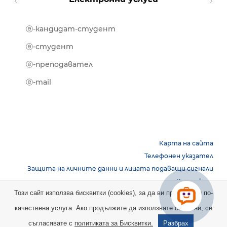
ⓔ-кандидат-студент
MOOD
ⓔ-биб
ⓔ-студент
ⓔ-кни
ⓔ-преподавател
ⓔ-trai
ⓔ-mail
Карта на сайта
Телефонен указател
Защита на личните данни и лицата подаващи сигнали
Контакти
Този сайт използва бисквитки (cookies), за да ви предостави по-
качествена услуга. Ако продължите да използвате сайта ни, се
Copyright © 2026 НБУ. Всички права запазени.
съгласявате с
политиката за Бисквитки.
Разбрах